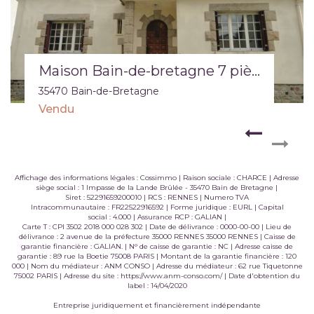
Maison Bain-de-bretagne 7 pièce(s) 183 m2
35470 Bain-de-Bretagne
Vendu
Affichage des informations légales : Cossimmo | Raison sociale : CHARCE | Adresse
siège social : 1 Impasse de la Lande Brûlée - 35470 Bain de Bretagne |
Siret : 52291659200010 | RCS : RENNES | Numero TVA
Intracommunautaire : FR22522916592 | Forme juridique : EURL | Capital
social : 4.000 | Assurance RCP : GALIAN |
Carte T : CPI 3502 2018 000 028 302 | Date de délivrance : 0000-00-00 | Lieu de
délivrance : 2 avenue de la préfecture 35000 RENNES 35000 RENNES | Caisse de
garantie financière : GALIAN. | N° de caisse de garantie : NC | Adresse caisse de
garantie : 89 rue la Boetie 75008 PARIS | Montant de la garantie financière : 120
000 | Nom du médiateur : ANM CONSO | Adresse du médiateur : 62 rue Tiquetonne
75002 PARIS | Adresse du site :
https://www.anm-conso.com/
| Date d'obtention du
label : 14/04/2020
Entreprise juridiquement et financièrement indépendante