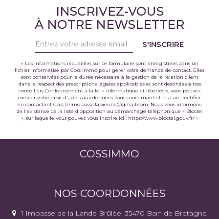
INSCRIVEZ-VOUS
À NOTRE NEWSLETTER
S'INSCRIRE
« Les informations recueillies sur ce formulaire sont enregistrées dans un
fichier informatisé par Coss Immo pour gérer votre demande de contact. Elles
sont conservées pour la durée nécessaire à la gestion de la relation client
dans le respect des prescriptions légales applicables et sont destinées à nos
conseillers Conformément à la loi « informatique et libertés », vous pouvez
exercer votre droit d'accès aux données vous concernant et les faire rectifier
en contactant Coss Immo cosse.fabienne@gmail.com. Nous vous informons
de l'existence de la liste d'opposition au démarchage téléphonique « Bloctel
», sur laquelle vous pouvez vous inscrire ici :
https://www.bloctel.gouv.fr/
»
COSSIMMO
NOS COORDONNÉES
1 Impasse de la Lande Brûlée, 35470 Bain de Bretagne