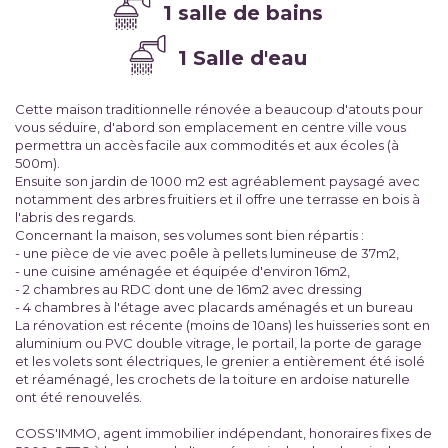
1 salle de bains
1 Salle d'eau
Cette maison traditionnelle rénovée a beaucoup d'atouts pour
vous séduire, d'abord son emplacement en centre ville vous
permettra un accès facile aux commodités et aux écoles (à
500m).
Ensuite son jardin de 1000 m2 est agréablement paysagé avec
notamment des arbres fruitiers et il offre une terrasse en bois à
l'abris des regards.
Concernant la maison, ses volumes sont bien répartis :
- une pièce de vie avec poêle à pellets lumineuse de 37m2,
- une cuisine aménagée et équipée d'environ 16m2,
- 2 chambres au RDC dont une de 16m2 avec dressing
- 4 chambres à l'étage avec placards aménagés et un bureau
La rénovation est récente (moins de 10ans) les huisseries sont en
aluminium ou PVC double vitrage, le portail, la porte de garage
et les volets sont électriques, le grenier a entièrement été isolé
et réaménagé, les crochets de la toiture en ardoise naturelle
ont été renouvelés.
COSS'IMMO, agent immobilier indépendant, honoraires fixes de