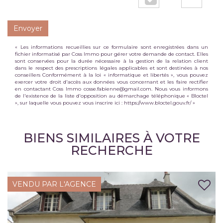
Envoyer
« Les informations recueillies sur ce formulaire sont enregistrées dans un
fichier informatisé par Coss Immo pour gérer votre demande de contact. Elles
sont conservées pour la durée nécessaire à la gestion de la relation client
dans le respect des prescriptions légales applicables et sont destinées à nos
conseillers Conformément à la loi « informatique et libertés », vous pouvez
exercer votre droit d'accès aux données vous concernant et les faire rectifier
en contactant Coss Immo cosse.fabienne@gmail.com. Nous vous informons
de l'existence de la liste d'opposition au démarchage téléphonique « Bloctel
», sur laquelle vous pouvez vous inscrire ici :
https://www.bloctel.gouv.fr/
»
BIENS SIMILAIRES À VOTRE
RECHERCHE
VENDU PAR L'AGENCE