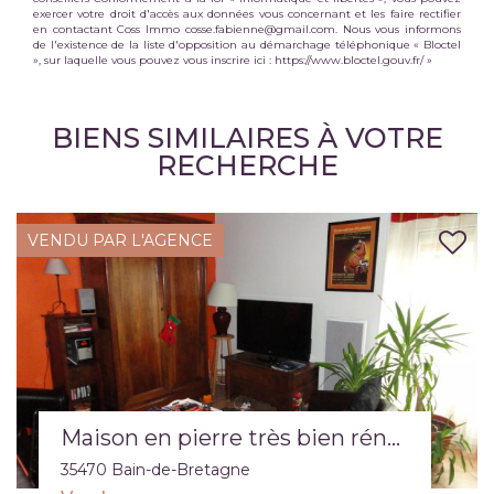
exercer votre droit d'accès aux données vous concernant et les faire rectifier
en contactant Coss Immo cosse.fabienne@gmail.com. Nous vous informons
de l'existence de la liste d'opposition au démarchage téléphonique « Bloctel
», sur laquelle vous pouvez vous inscrire ici :
https://www.bloctel.gouv.fr/
»
BIENS SIMILAIRES À VOTRE
RECHERCHE
VENDU PAR L'AGENCE
Maison contemporaine hors lotissement environnement verdoyant
35470 BAIN DE BRETAGNE