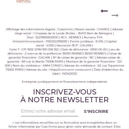
Vendu
Affichage des informations légales : Cossimmo | Raison sociale : CHARCE | Adresse
siège social : 1 Impasse de la Lande Brûlée - 35470 Bain de Bretagne |
Siret : 52291659200010 | RCS : RENNES | Numero TVA
Intracommunautaire : FR22522916592 | Forme juridique : EURL | Capital
social : 4.000 | Assurance RCP : GALIAN |
Carte T : CPI 3502 2018 000 028 302 | Date de délivrance : 0000-00-00 | Lieu de
délivrance : 2 avenue de la préfecture 35000 RENNES 35000 RENNES | Caisse de
garantie financière : GALIAN. | N° de caisse de garantie : NC | Adresse caisse de
garantie : 89 rue la Boetie 75008 PARIS | Montant de la garantie financière : 120
000 | Nom du médiateur : ANM CONSO | Adresse du médiateur : 62 rue Tiquetonne
75002 PARIS | Adresse du site :
https://www.anm-conso.com/
| Date d'obtention du
label : 14/04/2020
Entreprise juridiquement et financièrement indépendante
INSCRIVEZ-VOUS
À NOTRE NEWSLETTER
S'INSCRIRE
« Les informations recueillies sur ce formulaire sont enregistrées dans un
fichier informatisé par Coss Immo pour gérer votre demande de contact. Elles