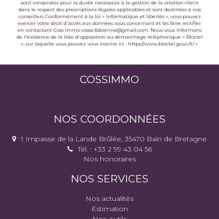
sont conservées pour la durée nécessaire à la gestion de la relation client
dans le respect des prescriptions légales applicables et sont destinées à nos
conseillers Conformément à la loi « informatique et libertés », vous pouvez
exercer votre droit d'accès aux données vous concernant et les faire rectifier
en contactant Coss Immo cosse.fabienne@gmail.com. Nous vous informons
de l'existence de la liste d'opposition au démarchage téléphonique « Bloctel
», sur laquelle vous pouvez vous inscrire ici :
https://www.bloctel.gouv.fr/
»
COSSIMMO
NOS COORDONNÉES
1 Impasse de la Lande Brûlée, 35470 Bain de Bretagne
Tél. : +33 2 99 43 04 56
Nos honoraires
NOS SERVICES
Nos actualités
Estimation
Nos outils