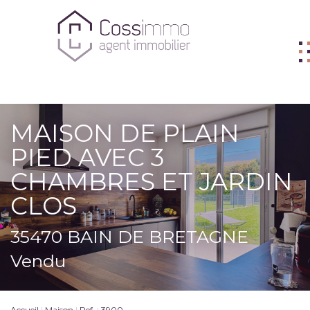
ACHETER
MAISON DE PLAIN
VENDRE
PIED AVEC 3
BIENS VENDUS
CHAMBRES ET JARDIN
LOUER
CLOS
L'AGENCE
35470 BAIN DE BRETAGNE
ME CONTACTER
Vendu
FNAIM
Accueil
Maison
Ref. : 3900