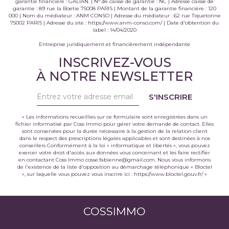
garantie financière : GALIAN. | N° de caisse de garantie : NC | Adresse caisse de
garantie : 89 rue la Boetie 75008 PARIS | Montant de la garantie financière : 120
000 | Nom du médiateur : ANM CONSO | Adresse du médiateur : 62 rue Tiquetonne
75002 PARIS | Adresse du site :
https://www.anm-conso.com/
| Date d'obtention du
label : 14/04/2020
Entreprise juridiquement et financièrement indépendante
INSCRIVEZ-VOUS
À NOTRE NEWSLETTER
S'INSCRIRE
« Les informations recueillies sur ce formulaire sont enregistrées dans un
fichier informatisé par Coss Immo pour gérer votre demande de contact. Elles
sont conservées pour la durée nécessaire à la gestion de la relation client
dans le respect des prescriptions légales applicables et sont destinées à nos
conseillers Conformément à la loi « informatique et libertés », vous pouvez
exercer votre droit d'accès aux données vous concernant et les faire rectifier
en contactant Coss Immo cosse.fabienne@gmail.com. Nous vous informons
de l'existence de la liste d'opposition au démarchage téléphonique « Bloctel
», sur laquelle vous pouvez vous inscrire ici :
https://www.bloctel.gouv.fr/
»
COSSIMMO