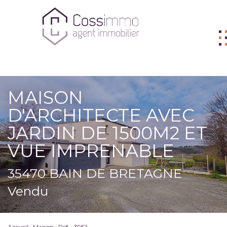
ACHETER
MAISON
VENDRE
D'ARCHITECTE AVEC
BIENS VENDUS
JARDIN DE 1500M2 ET
LOUER
VUE IMPRENABLE
L'AGENCE
35470 BAIN DE BRETAGNE
ME CONTACTER
Vendu
FNAIM
Accueil
Maison
Ref. : 3952