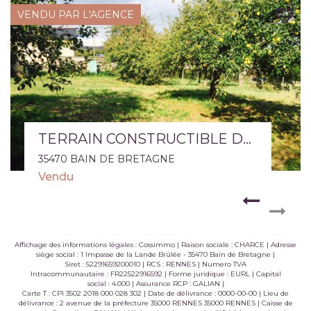
VENDU PAR L'AGENCE
TERRAIN CONSTRUCTIBLE DE 719 M2 ENVIRON LOT N°1
35470 BAIN DE BRETAGNE
Vendu
Affichage des informations légales : Cossimmo | Raison sociale : CHARCE | Adresse
siège social : 1 Impasse de la Lande Brûlée - 35470 Bain de Bretagne |
Siret : 52291659200010 | RCS : RENNES | Numero TVA
Intracommunautaire : FR22522916592 | Forme juridique : EURL | Capital
social : 4.000 | Assurance RCP : GALIAN |
Carte T : CPI 3502 2018 000 028 302 | Date de délivrance : 0000-00-00 | Lieu de
délivrance : 2 avenue de la préfecture 35000 RENNES 35000 RENNES | Caisse de