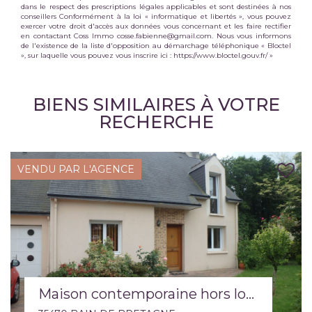
dans le respect des prescriptions légales applicables et sont destinées à nos
conseillers Conformément à la loi « informatique et libertés », vous pouvez
exercer votre droit d'accès aux données vous concernant et les faire rectifier
en contactant Coss Immo cosse.fabienne@gmail.com. Nous vous informons
de l'existence de la liste d'opposition au démarchage téléphonique « Bloctel
», sur laquelle vous pouvez vous inscrire ici :
https://www.bloctel.gouv.fr/
»
BIENS SIMILAIRES À VOTRE
RECHERCHE
VENDU PAR L'AGENCE
Maison contemporaine hors lotissement environnement verdoyant