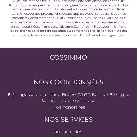
« Les informations recueillies sur ce formulaire sont enregistrées dans un
fichier informatisé par Coss Immo pour gérer votre demande de contact. Elles
sont conservées pour la durée nécessaire à la gestion de la relation client
dans le respect des prescriptions légales applicables et sont destinées à nos
conseillers Conformément à la loi « informatique et libertés », vous pouvez
exercer votre droit d'accès aux données vous concernant et les faire rectifier
en contactant Coss Immo cosse.fabienne@gmail.com. Nous vous informons
de l'existence de la liste d'opposition au démarchage téléphonique « Bloctel
», sur laquelle vous pouvez vous inscrire ici :
https://www.bloctel.gouv.fr/
»
COSSIMMO
NOS COORDONNÉES
1 Impasse de la Lande Brûlée, 35470 Bain de Bretagne
Tél. : +33 2 99 43 04 56
Nos honoraires
NOS SERVICES
Nos actualités