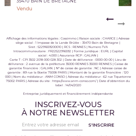
35470 BAIN DE BRETAGNE
Vendu
Affichage des informations légales : Cossimmo | Raison sociale : CHARCE | Adresse
siège social : 1 Impasse de la Lande Brûlée - 35470 Bain de Bretagne |
Siret : 52291659200010 | RCS : RENNES | Numero TVA
Intracommunautaire : FR22522916592 | Forme juridique : EURL | Capital
social : 4.000 | Assurance RCP : GALIAN |
Carte T : CPI 3502 2018 000 028 302 | Date de délivrance : 0000-00-00 | Lieu de
délivrance : 2 avenue de la préfecture 35000 RENNES 35000 RENNES | Caisse de
garantie financière : GALIAN. | N° de caisse de garantie : NC | Adresse caisse de
garantie : 89 rue la Boetie 75008 PARIS | Montant de la garantie financière : 120
000 | Nom du médiateur : ANM CONSO | Adresse du médiateur : 62 rue Tiquetonne
75002 PARIS | Adresse du site :
https://www.anm-conso.com/
| Date d'obtention du
label : 14/04/2020
Entreprise juridiquement et financièrement indépendante
INSCRIVEZ-VOUS
À NOTRE NEWSLETTER
S'INSCRIRE