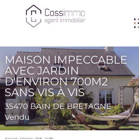
ACHETER
MAISON IMPECCABLE
VENDRE
AVEC JARDIN
BIENS VENDUS
D'ENVIRON 700M2
LOUER
SANS VIS À VIS
L'AGENCE
35470 BAIN DE BRETAGNE
ME CONTACTER
Vendu
FNAIM
Accueil
Maison
Ref. : 1435