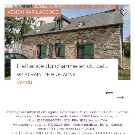
VENDU PAR L'AGENCE
L'alliance du charme et du calme !
35470 BAIN DE BRETAGNE
Vendu
Affichage des informations légales : Cossimmo | Raison sociale : CHARCE | Adresse
siège social : 1 Impasse de la Lande Brûlée - 35470 Bain de Bretagne |
Siret : 52291659200010 | RCS : RENNES | Numero TVA
Intracommunautaire : FR22522916592 | Forme juridique : EURL | Capital
social : 4.000 | Assurance RCP : GALIAN |
Carte T : CPI 3502 2018 000 028 302 | Date de délivrance : 0000-00-00 | Lieu de