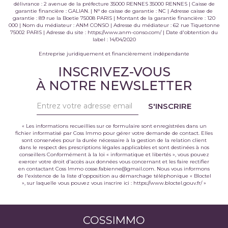
délivrance : 2 avenue de la préfecture 35000 RENNES 35000 RENNES | Caisse de
garantie financière : GALIAN. | N° de caisse de garantie : NC | Adresse caisse de
garantie : 89 rue la Boetie 75008 PARIS | Montant de la garantie financière : 120
000 | Nom du médiateur : ANM CONSO | Adresse du médiateur : 62 rue Tiquetonne
75002 PARIS | Adresse du site :
https://www.anm-conso.com/
| Date d'obtention du
label : 14/04/2020
Entreprise juridiquement et financièrement indépendante
INSCRIVEZ-VOUS
À NOTRE NEWSLETTER
S'INSCRIRE
« Les informations recueillies sur ce formulaire sont enregistrées dans un
fichier informatisé par Coss Immo pour gérer votre demande de contact. Elles
sont conservées pour la durée nécessaire à la gestion de la relation client
dans le respect des prescriptions légales applicables et sont destinées à nos
conseillers Conformément à la loi « informatique et libertés », vous pouvez
exercer votre droit d'accès aux données vous concernant et les faire rectifier
en contactant Coss Immo cosse.fabienne@gmail.com. Nous vous informons
de l'existence de la liste d'opposition au démarchage téléphonique « Bloctel
», sur laquelle vous pouvez vous inscrire ici :
https://www.bloctel.gouv.fr/
»
COSSIMMO