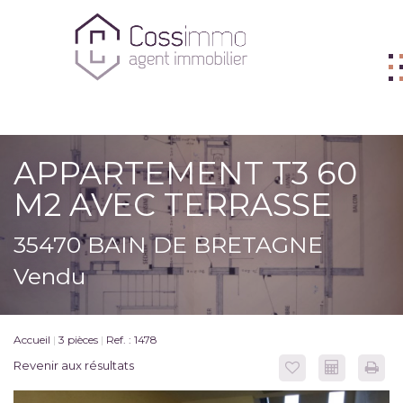
ACHETER
APPARTEMENT T3 60
VENDRE
M2 AVEC TERRASSE
BIENS VENDUS
35470 BAIN DE BRETAGNE
LOUER
Vendu
L'AGENCE
ME CONTACTER
Accueil
3 pièces
Ref. : 1478
FNAIM
Revenir aux résultats