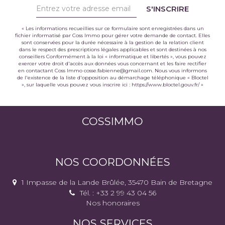
S'INSCRIRE
« Les informations recueillies sur ce formulaire sont enregistrées dans un
fichier informatisé par Coss Immo pour gérer votre demande de contact. Elles
sont conservées pour la durée nécessaire à la gestion de la relation client
dans le respect des prescriptions légales applicables et sont destinées à nos
conseillers Conformément à la loi « informatique et libertés », vous pouvez
exercer votre droit d'accès aux données vous concernant et les faire rectifier
en contactant Coss Immo cosse.fabienne@gmail.com. Nous vous informons
de l'existence de la liste d'opposition au démarchage téléphonique « Bloctel
», sur laquelle vous pouvez vous inscrire ici :
https://www.bloctel.gouv.fr/
»
COSSIMMO
NOS COORDONNÉES
1 Impasse de la Lande Brûlée, 35470 Bain de Bretagne
Tél. : +33 2 99 43 04 56
Nos honoraires
NOS SERVICES