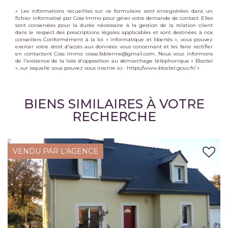
« Les informations recueillies sur ce formulaire sont enregistrées dans un
fichier informatisé par Coss Immo pour gérer votre demande de contact. Elles
sont conservées pour la durée nécessaire à la gestion de la relation client
dans le respect des prescriptions légales applicables et sont destinées à nos
conseillers Conformément à la loi « informatique et libertés », vous pouvez
exercer votre droit d'accès aux données vous concernant et les faire rectifier
en contactant Coss Immo cosse.fabienne@gmail.com. Nous vous informons
de l'existence de la liste d'opposition au démarchage téléphonique « Bloctel
», sur laquelle vous pouvez vous inscrire ici :
https://www.bloctel.gouv.fr/
»
BIENS SIMILAIRES À VOTRE
RECHERCHE
VENDU PAR L'AGENCE