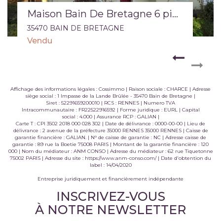
Maison Bain De Bretagne 6 pièce(s) 120,44 m2
35470 BAIN DE BRETAGNE
Vendu
Affichage des informations légales : Cossimmo | Raison sociale : CHARCE | Adresse
siège social : 1 Impasse de la Lande Brûlée - 35470 Bain de Bretagne |
Siret : 52291659200010 | RCS : RENNES | Numero TVA
Intracommunautaire : FR22522916592 | Forme juridique : EURL | Capital
social : 4.000 | Assurance RCP : GALIAN |
Carte T : CPI 3502 2018 000 028 302 | Date de délivrance : 0000-00-00 | Lieu de
délivrance : 2 avenue de la préfecture 35000 RENNES 35000 RENNES | Caisse de
garantie financière : GALIAN. | N° de caisse de garantie : NC | Adresse caisse de
garantie : 89 rue la Boetie 75008 PARIS | Montant de la garantie financière : 120
000 | Nom du médiateur : ANM CONSO | Adresse du médiateur : 62 rue Tiquetonne
75002 PARIS | Adresse du site :
https://www.anm-conso.com/
| Date d'obtention du
label : 14/04/2020
Entreprise juridiquement et financièrement indépendante
INSCRIVEZ-VOUS
À NOTRE NEWSLETTER