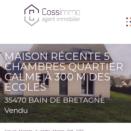
ACHETER
MAISON RÉCENTE 5
VENDRE
CHAMBRES QUARTIER
BIENS VENDUS
CALME À 300 M DES
LOUER
ÉCOLES
L'AGENCE
35470 BAIN DE BRETAGNE
ME CONTACTER
Vendu
FNAIM
Accueil
Maisons
A vendre
Maison
Ref. : 1472