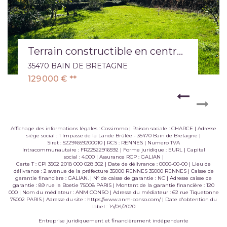
Terrain constructible en centre ville 995 m2 exposé sud
35470 BAIN DE BRETAGNE
129 000 €
**
Affichage des informations légales : Cossimmo | Raison sociale : CHARCE | Adresse
siège social : 1 Impasse de la Lande Brûlée - 35470 Bain de Bretagne |
Siret : 52291659200010 | RCS : RENNES | Numero TVA
Intracommunautaire : FR22522916592 | Forme juridique : EURL | Capital
social : 4.000 | Assurance RCP : GALIAN |
Carte T : CPI 3502 2018 000 028 302 | Date de délivrance : 0000-00-00 | Lieu de
délivrance : 2 avenue de la préfecture 35000 RENNES 35000 RENNES | Caisse de
garantie financière : GALIAN. | N° de caisse de garantie : NC | Adresse caisse de
garantie : 89 rue la Boetie 75008 PARIS | Montant de la garantie financière : 120
000 | Nom du médiateur : ANM CONSO | Adresse du médiateur : 62 rue Tiquetonne
75002 PARIS | Adresse du site :
https://www.anm-conso.com/
| Date d'obtention du
label : 14/04/2020
Entreprise juridiquement et financièrement indépendante