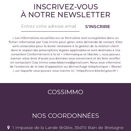
INSCRIVEZ-VOUS
À NOTRE NEWSLETTER
S'INSCRIRE
« Les informations recueillies sur ce formulaire sont enregistrées dans un
fichier informatisé par Coss Immo pour gérer votre demande de contact. Elles
sont conservées pour la durée nécessaire à la gestion de la relation client
dans le respect des prescriptions légales applicables et sont destinées à nos
conseillers Conformément à la loi « informatique et libertés », vous pouvez
exercer votre droit d'accès aux données vous concernant et les faire rectifier
en contactant Coss Immo cosse.fabienne@gmail.com. Nous vous informons
de l'existence de la liste d'opposition au démarchage téléphonique « Bloctel
», sur laquelle vous pouvez vous inscrire ici :
https://www.bloctel.gouv.fr/
»
COSSIMMO
NOS COORDONNÉES
1 Impasse de la Lande Brûlée, 35470 Bain de Bretagne