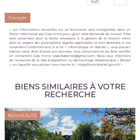
Envoyer
« Les informations recueillies sur ce formulaire sont enregistrées dans un
fichier informatisé par Coss Immo pour gérer votre demande de contact. Elles
sont conservées pour la durée nécessaire à la gestion de la relation client
dans le respect des prescriptions légales applicables et sont destinées à nos
conseillers Conformément à la loi « informatique et libertés », vous pouvez
exercer votre droit d'accès aux données vous concernant et les faire rectifier
en contactant Coss Immo cosse.fabienne@gmail.com. Nous vous informons
de l'existence de la liste d'opposition au démarchage téléphonique « Bloctel
», sur laquelle vous pouvez vous inscrire ici :
https://www.bloctel.gouv.fr/
»
BIENS SIMILAIRES À VOTRE
RECHERCHE
NOUVEAUTÉ