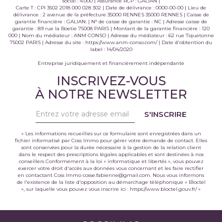
social : 4.000 | Assurance RCP : GALIAN |
Carte T : CPI 3502 2018 000 028 302 | Date de délivrance : 0000-00-00 | Lieu de
délivrance : 2 avenue de la préfecture 35000 RENNES 35000 RENNES | Caisse de
garantie financière : GALIAN. | N° de caisse de garantie : NC | Adresse caisse de
garantie : 89 rue la Boetie 75008 PARIS | Montant de la garantie financière : 120
000 | Nom du médiateur : ANM CONSO | Adresse du médiateur : 62 rue Tiquetonne
75002 PARIS | Adresse du site :
https://www.anm-conso.com/
| Date d'obtention du
label : 14/04/2020
Entreprise juridiquement et financièrement indépendante
INSCRIVEZ-VOUS
À NOTRE NEWSLETTER
S'INSCRIRE
« Les informations recueillies sur ce formulaire sont enregistrées dans un
fichier informatisé par Coss Immo pour gérer votre demande de contact. Elles
sont conservées pour la durée nécessaire à la gestion de la relation client
dans le respect des prescriptions légales applicables et sont destinées à nos
conseillers Conformément à la loi « informatique et libertés », vous pouvez
exercer votre droit d'accès aux données vous concernant et les faire rectifier
en contactant Coss Immo cosse.fabienne@gmail.com. Nous vous informons
de l'existence de la liste d'opposition au démarchage téléphonique « Bloctel
», sur laquelle vous pouvez vous inscrire ici :
https://www.bloctel.gouv.fr/
»