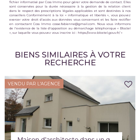
fichier informatisé par Coss Immo pour gérer votre demande de contact. Elles
sont conservées pour la durée nécessaire à la gestion de la relation client
dans le respect des prescriptions légales applicables et sont destinées à nos
conseillers Conformément à la loi « informatique et libertés », vous pouvez
exercer votre droit d'accès aux données vous concernant et les faire rectifier
en contactant Coss Immo cosse.fabienne@gmail.com. Nous vous informons
de l'existence de la liste d'opposition au démarchage téléphonique « Bloctel
», sur laquelle vous pouvez vous inscrire ici :
https://www.bloctel.gouv.fr/
»
BIENS SIMILAIRES À VOTRE
RECHERCHE
VENDU PAR L'AGENCE
Maison d'architecte dans un quartier résidentiel.