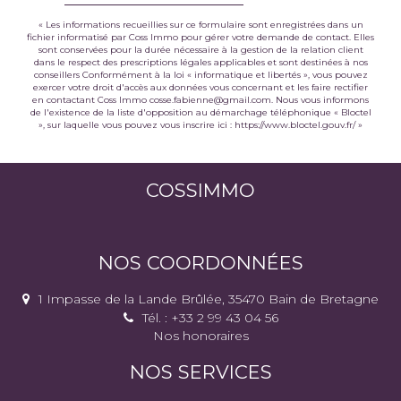
« Les informations recueillies sur ce formulaire sont enregistrées dans un
fichier informatisé par Coss Immo pour gérer votre demande de contact. Elles
sont conservées pour la durée nécessaire à la gestion de la relation client
dans le respect des prescriptions légales applicables et sont destinées à nos
conseillers Conformément à la loi « informatique et libertés », vous pouvez
exercer votre droit d'accès aux données vous concernant et les faire rectifier
en contactant Coss Immo cosse.fabienne@gmail.com. Nous vous informons
de l'existence de la liste d'opposition au démarchage téléphonique « Bloctel
», sur laquelle vous pouvez vous inscrire ici :
https://www.bloctel.gouv.fr/
»
COSSIMMO
NOS COORDONNÉES
1 Impasse de la Lande Brûlée, 35470 Bain de Bretagne
Tél. : +33 2 99 43 04 56
Nos honoraires
NOS SERVICES