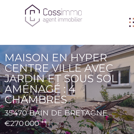
ACHETER
MAISON EN HYPER
VENDRE
CENTRE VILLE AVEC
BIENS VENDUS
JARDIN ET SOUS SOL
LOUER
AMÉNAGÉ : 4
CHAMBRES
L'AGENCE
ME CONTACTER
35470 BAIN DE BRETAGNE
FNAIM
€270 000
**