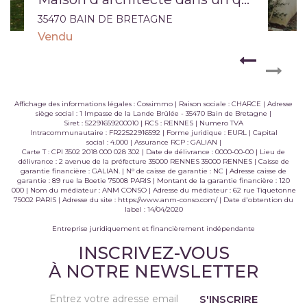
35470 BAIN DE BRETAGNE
Vendu
Affichage des informations légales : Cossimmo | Raison sociale : CHARCE | Adresse
siège social : 1 Impasse de la Lande Brûlée - 35470 Bain de Bretagne |
Siret : 52291659200010 | RCS : RENNES | Numero TVA
Intracommunautaire : FR22522916592 | Forme juridique : EURL | Capital
social : 4.000 | Assurance RCP : GALIAN |
Carte T : CPI 3502 2018 000 028 302 | Date de délivrance : 0000-00-00 | Lieu de
délivrance : 2 avenue de la préfecture 35000 RENNES 35000 RENNES | Caisse de
garantie financière : GALIAN. | N° de caisse de garantie : NC | Adresse caisse de
garantie : 89 rue la Boetie 75008 PARIS | Montant de la garantie financière : 120
000 | Nom du médiateur : ANM CONSO | Adresse du médiateur : 62 rue Tiquetonne
75002 PARIS | Adresse du site :
https://www.anm-conso.com/
| Date d'obtention du
label : 14/04/2020
Entreprise juridiquement et financièrement indépendante
INSCRIVEZ-VOUS
À NOTRE NEWSLETTER
S'INSCRIRE