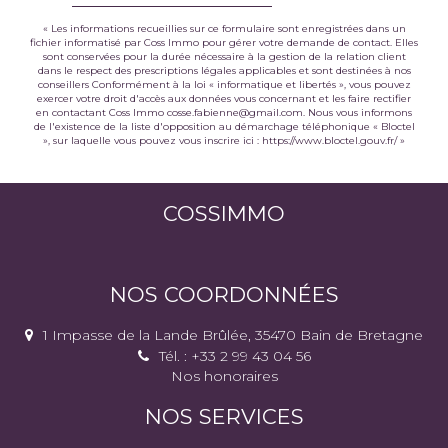
« Les informations recueillies sur ce formulaire sont enregistrées dans un
fichier informatisé par Coss Immo pour gérer votre demande de contact. Elles
sont conservées pour la durée nécessaire à la gestion de la relation client
dans le respect des prescriptions légales applicables et sont destinées à nos
conseillers Conformément à la loi « informatique et libertés », vous pouvez
exercer votre droit d'accès aux données vous concernant et les faire rectifier
en contactant Coss Immo cosse.fabienne@gmail.com. Nous vous informons
de l'existence de la liste d'opposition au démarchage téléphonique « Bloctel
», sur laquelle vous pouvez vous inscrire ici :
https://www.bloctel.gouv.fr/
»
COSSIMMO
NOS COORDONNÉES
1 Impasse de la Lande Brûlée, 35470 Bain de Bretagne
Tél. : +33 2 99 43 04 56
Nos honoraires
NOS SERVICES