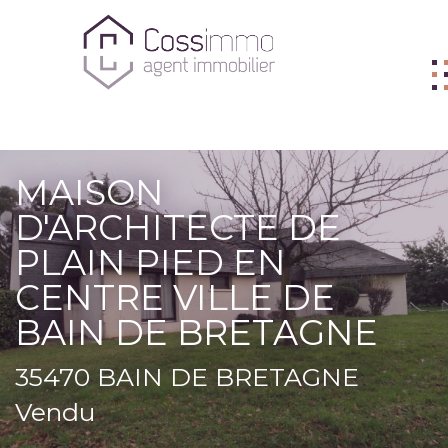
ACHETER
MAISON
VENDRE
D'ARCHITECTE DE
BIENS VENDUS
PLAIN PIED EN
LOUER
CENTRE VILLE DE
BAIN DE BRETAGNE
L'AGENCE
ME CONTACTER
35470 BAIN DE BRETAGNE
FNAIM
Vendu