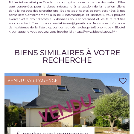
fichier informatisé par Coss Immo pour gérer votre demande de contact. Elles
sont conservées pour la durée nécessaire à la gestion de la relation client
dans le respect des prescriptions légales applicables et sont destinées à nos
conseillers Conformément à la loi « informatique et libertés », vous pouvez
exercer votre droit d'accès aux données vous concernant et les faire rectifier
en contactant Coss Immo cosse.fabienne@gmail.com. Nous vous informons
de l'existence de la liste d'opposition au démarchage téléphonique « Bloctel
», sur laquelle vous pouvez vous inscrire ici :
https://www.bloctel.gouv.fr/
»
BIENS SIMILAIRES À VOTRE
RECHERCHE
VENDU PAR L'AGENCE
Superbe contemporaine