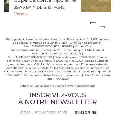
35470 BAIN DE BRETAGNE
Vendu
Affichage des informations légales : Cossimmo | Raison sociale : CHARCE | Adresse
siège social : 1 Impasse de la Lande Brûlée - 35470 Bain de Bretagne |
Siret : 52291659200010 | RCS : RENNES | Numero TVA
Intracommunautaire : FR22522916592 | Forme juridique : EURL | Capital
social : 4.000 | Assurance RCP : GALIAN |
Carte T : CPI 3502 2018 000 028 302 | Date de délivrance : 0000-00-00 | Lieu de
délivrance : 2 avenue de la préfecture 35000 RENNES 35000 RENNES | Caisse de
garantie financière : GALIAN. | N° de caisse de garantie : NC | Adresse caisse de
garantie : 89 rue la Boetie 75008 PARIS | Montant de la garantie financière : 120
000 | Nom du médiateur : ANM CONSO | Adresse du médiateur : 62 rue Tiquetonne
75002 PARIS | Adresse du site :
https://www.anm-conso.com/
| Date d'obtention du
label : 14/04/2020
Entreprise juridiquement et financièrement indépendante
INSCRIVEZ-VOUS
À NOTRE NEWSLETTER
S'INSCRIRE