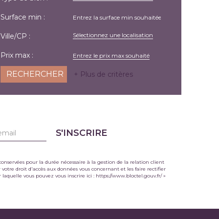
Surface min :
Sélectionnez une localisation
Ville/CP :
Prix max :
+ Plus de critères
S'INSCRIRE
onservées pour la durée nécessaire à la gestion de la relation client
votre droit d'accès aux données vous concernant et les faire rectifier
aquelle vous pouvez vous inscrire ici :
https://www.bloctel.gouv.fr/
»