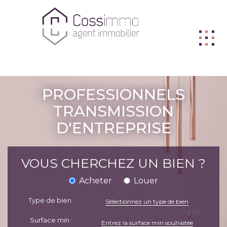
ACHETER
PROFESSIONNELS
VENDRE
TRANSMISSION
D'ENTREPRISE
BIENS VENDUS
LOUER
VOUS CHERCHEZ UN BIEN ?
L'AGENCE
Acheter
Louer
ME CONTACTER
Type de bien :
FNAIM
Sélectionnez un type de bien
Surface min :