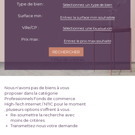
Type de bien :
Sélectionnez un type de bien
Surface min :
Ville/CP :
Sélectionnez une localisation
Prix max :
+ Plus de critères
Nous n'avons pas de biens à vous
proposer dans la catégorie
Professionnels Fonds de commerce
High-Tech Internet / NTIC pour le moment
, plusieurs options s'offrent à vous :
Re-soumettre la recherche avec
moins de critères.
Transmettez-nous votre demande