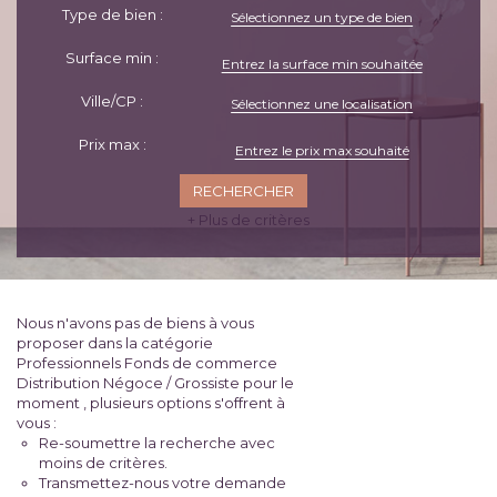
Type de bien :
Sélectionnez un type de bien
Surface min :
Ville/CP :
Sélectionnez une localisation
Prix max :
+ Plus de critères
Nous n'avons pas de biens à vous
proposer dans la catégorie
Professionnels Fonds de commerce
Distribution Négoce / Grossiste pour le
moment , plusieurs options s'offrent à
vous :
Re-soumettre la recherche avec
moins de critères.
Transmettez-nous votre demande