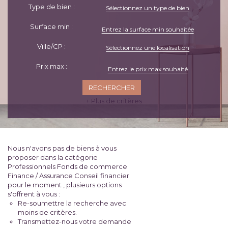
Type de bien :
Sélectionnez un type de bien
Surface min :
Ville/CP :
Sélectionnez une localisation
Prix max :
+ Plus de critères
Nous n'avons pas de biens à vous
proposer dans la catégorie
Professionnels Fonds de commerce
Finance / Assurance Conseil financier
pour le moment , plusieurs options
s'offrent à vous :
Re-soumettre la recherche avec
moins de critères.
Transmettez-nous votre demande