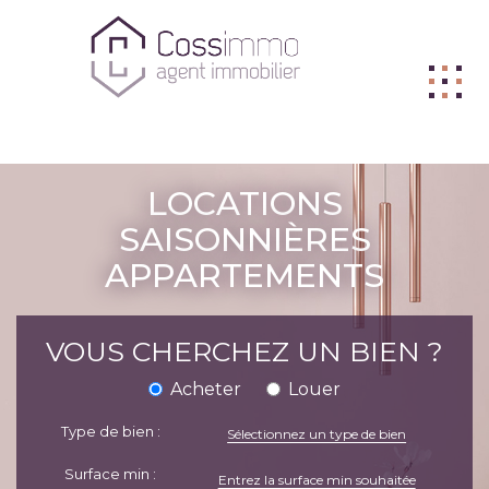
ACHETER
LOCATIONS
VENDRE
SAISONNIÈRES
APPARTEMENTS
BIENS VENDUS
LOUER
VOUS CHERCHEZ UN BIEN ?
L'AGENCE
Acheter
Louer
ME CONTACTER
Type de bien :
FNAIM
Sélectionnez un type de bien
Surface min :