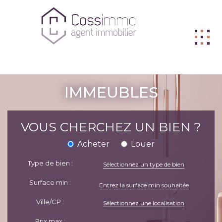
ACHETER
IMMEUBLES
VENDRE
BIENS VENDUS
VOUS CHERCHEZ UN BIEN ?
LOUER
Acheter
Louer
L'AGENCE
Type de bien :
Sélectionnez un type de bien
ME CONTACTER
Surface min :
FNAIM
Ville/CP :
Sélectionnez une localisation
Prix max :