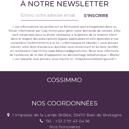
À NOTRE NEWSLETTER
S'INSCRIRE
« Les informations recueillies sur ce formulaire sont enregistrées dans un
fichier informatisé par Coss Immo pour gérer votre demande de contact. Elles
sont conservées pour la durée nécessaire à la gestion de la relation client
dans le respect des prescriptions légales applicables et sont destinées à nos
conseillers Conformément à la loi « informatique et libertés », vous pouvez
exercer votre droit d'accès aux données vous concernant et les faire rectifier
en contactant Coss Immo cosse.fabienne@gmail.com. Nous vous informons
de l'existence de la liste d'opposition au démarchage téléphonique « Bloctel
», sur laquelle vous pouvez vous inscrire ici :
https://www.bloctel.gouv.fr/
»
COSSIMMO
NOS COORDONNÉES
1 Impasse de la Lande Brûlée, 35470 Bain de Bretagne
Tél. : +33 2 99 43 04 56
Nos honoraires