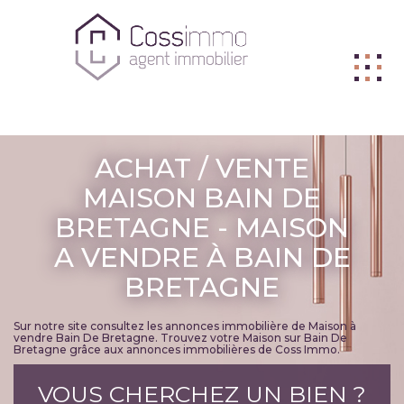
ACHETER
ACHAT / VENTE
VENDRE
MAISON BAIN DE
BRETAGNE - MAISON
BIENS VENDUS
A VENDRE À BAIN DE
LOUER
BRETAGNE
L'AGENCE
ME CONTACTER
Sur notre site consultez les annonces immobilière de Maison à
vendre Bain De Bretagne. Trouvez votre Maison sur Bain De
Bretagne grâce aux annonces immobilières de Coss Immo.
FNAIM
VOUS CHERCHEZ UN BIEN ?