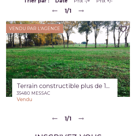
Trier par :
Date
Prix -/+
Prix +/-
1/1
VENDU PAR L'AGENCE
Terrain constructible plus de 1080 m2 hors lotissement
35480 MESSAC
Vendu
1/1